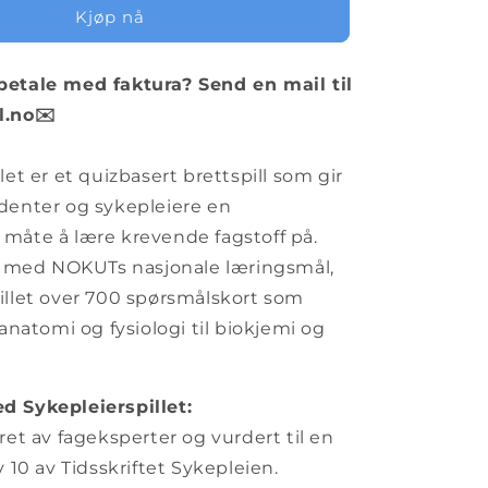
Kjøp nå
betale med faktura?
Send en mail til
l.no✉️
let er et quizbasert brettspill som gir
denter og sykepleiere en
måte å lære krevende fagstoff på.
åd med NOKUTs nasjonale læringsmål,
illet over 700 spørsmålskort som
 anatomi og fysiologi til biokjemi og
.
d Sykepleierspillet:
kret av fageksperter og vurdert til en
v 10 av Tidsskriftet Sykepleien.