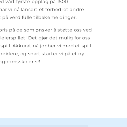
 vårt første opplag på 1500
ar vi nå lansert et forbedret andre
t på verdifulle tilbakemeldinger.
 pris på de som ønsker å støtte oss ved
eierspillet! Det gjør det mulig for oss
 spill. Akkurat nå jobber vi med et spill
beidere, og snart starter vi på et nytt
 ungdomsskoler <3