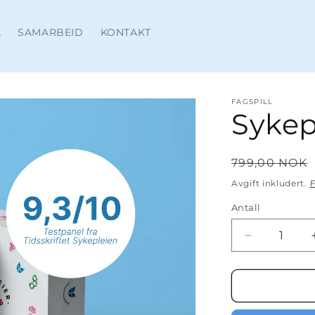
A
SAMARBEID
KONTAKT
FAGSPILL
Sykep
Vanlig
799,00 NOK
pris
Avgift inkludert.
F
Antall
Senk
antallet
for
Sykepleiersp