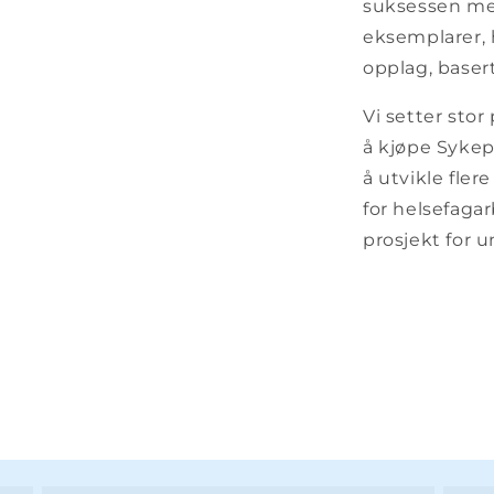
suksessen med
eksemplarer, h
opplag, baser
Vi setter stor
å kjøpe Sykepl
å utvikle flere
for helsefagar
prosjekt for