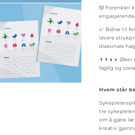
e
🎲 Forenkler 
ie
engasjerende
al
📈 Bidrar til
lavere strykp
diakonale høg
👨‍👨‍👧‍👧 Ø
faglig og sosi
e
Hvem står ba
ie
Sykepleierspil
al
tre sykepleie
om å gjøre læ
kreativ gjenn