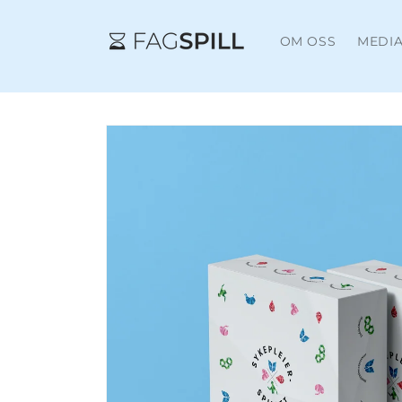
Gå videre
til
innholdet
OM OSS
MEDI
Hopp til
produktinformasjon