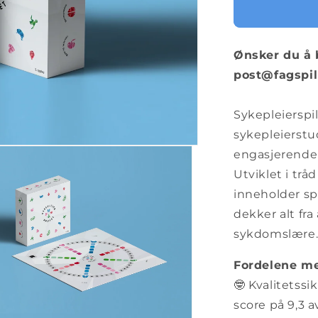
Ønsker du å 
post@fagspil
Sykepleierspil
sykepleierstu
engasjerende 
Utviklet i tr
inneholder sp
dekker alt fra
sykdomslære
Fordelene me
🤓 Kvalitetssi
score på 9,3 a