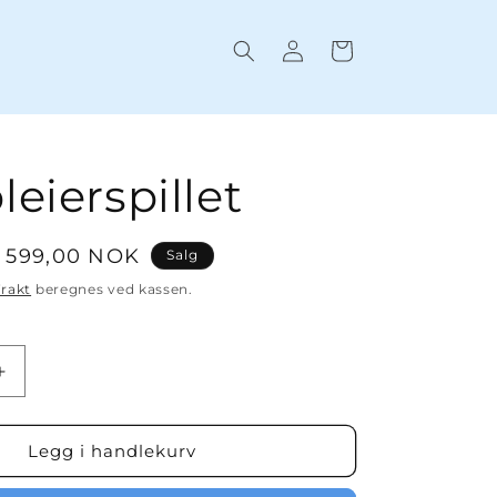
Logg
Handlekurv
inn
leierspillet
Salgspris
599,00 NOK
Salg
rakt
beregnes ved kassen.
Øk
antallet
for
illet
Sykepleierspillet
Legg i handlekurv