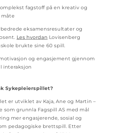
komplekst fagstoff på en kreativ og
 måte
 forbedrede eksamensresultater og
rosent.
Les hvordan
Lovisenberg
skole brukte sine 60 spill.
ker motivasjon og engasjement gjennom
al interaksjon
k Sykepleierspillet?
let er utviklet av Kaja, Ane og Martin –
re som grunnla Fagspill AS med mål
ring mer engasjerende, sosial og
om pedagogiske brettspill. Etter